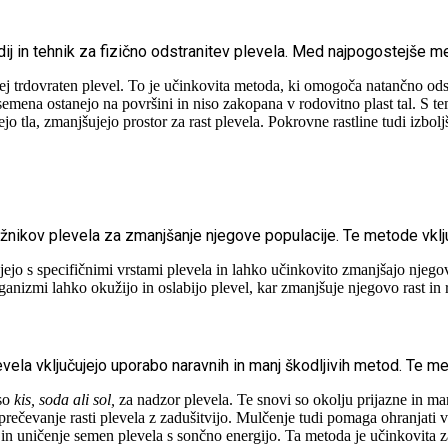
ij in tehnik za fizično odstranitev plevela. Med najpogostejše m
j trdovraten plevel. To je učinkovita metoda, ki omogoča natančno ods
emena ostanejo na površini in niso zakopana v rodovitno plast tal. S te
jejo tla, zmanjšujejo prostor za rast plevela. Pokrovne rastline tudi izbol
žnikov plevela za zmanjšanje njegove populacije. Te metode vklju
ejo s specifičnimi vrstami plevela in lahko učinkovito zmanjšajo njegov
ganizmi lahko okužijo in oslabijo plevel, kar zmanjšuje njegovo rast in r
la vključujejo uporabo naravnih in manj škodljivih metod. Te me
 so
kis, soda ali sol,
za nadzor plevela. Te snovi so okolju prijazne in manj
rečevanje rasti plevela z zadušitvijo. Mulčenje tudi pomaga ohranjati vl
 in uničenje semen plevela s sončno energijo. Ta metoda je učinkovita za 