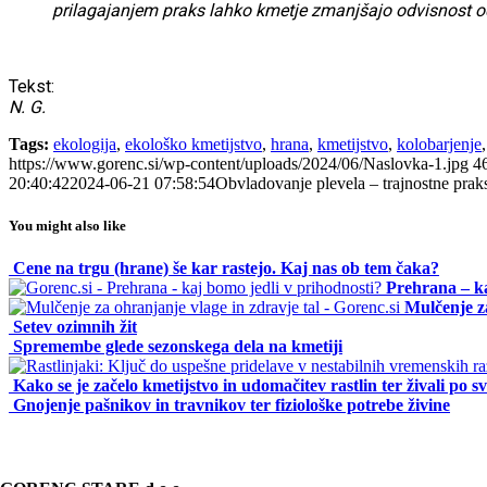
prilagajanjem praks lahko kmetje zmanjšajo odvisnost od
Tekst:
N. G.
Tags:
ekologija
,
ekološko kmetijstvo
,
hrana
,
kmetijstvo
,
kolobarjenje
https://www.gorenc.si/wp-content/uploads/2024/06/Naslovka-1.jpg
4
20:40:42
2024-06-21 07:58:54
Obvladovanje plevela – trajnostne prak
You might also like
Cene na trgu (hrane) še kar rastejo. Kaj nas ob tem čaka?
Prehrana – ka
Mulčenje za
Setev ozimnih žit
Spremembe glede sezonskega dela na kmetiji
Kako se je začelo kmetijstvo in udomačitev rastlin ter živali po s
Gnojenje pašnikov in travnikov ter fiziološke potrebe živine
KONTAKT