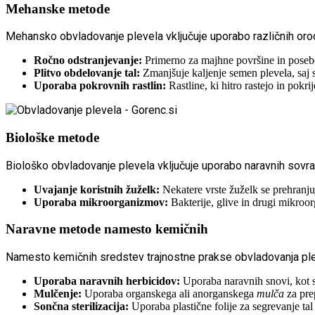
Mehanske metode
Mehansko obvladovanje plevela vključuje uporabo različnih orod
Ročno odstranjevanje:
Primerno za majhne površine in posebe
Plitvo obdelovanje tal:
Zmanjšuje kaljenje semen plevela, saj s
Uporaba pokrovnih rastlin:
Rastline, ki hitro rastejo in pokri
Biološke metode
Biološko obvladovanje plevela vključuje uporabo naravnih sovra
Uvajanje koristnih žuželk:
Nekatere vrste žuželk se prehranjuj
Uporaba mikroorganizmov:
Bakterije, glive in drugi mikroor
Naravne metode namesto kemičnih
Namesto kemičnih sredstev trajnostne prakse obvladovanja pleve
Uporaba naravnih herbicidov:
Uporaba naravnih snovi, kot
Mulčenje:
Uporaba organskega ali anorganskega
mulča
za prep
Sončna sterilizacija:
Uporaba plastične folije za segrevanje tal