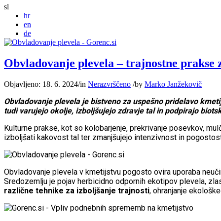
sl
hr
en
de
Obvladovanje plevela – trajnostne prakse z
Objavljeno: 18. 6. 2024
/
in
Nerazvrščeno
/
by
Marko Janžekovič
Obvladovanje plevela je bistveno za uspešno pridelavo kmeti
tudi varujejo okolje, izboljšujejo zdravje tal in podpirajo biot
Kulturne prakse, kot so kolobarjenje, prekrivanje posevkov, mul
izboljšati kakovost tal ter zmanjšujejo intenzivnost in pogostos
Obvladovanje plevela v kmetijstvu pogosto ovira uporaba neučin
Sredozemlju je pojav herbicidno odpornih ekotipov plevela, zlasti 
različne tehnike za izboljšanje trajnosti
, ohranjanje ekološke