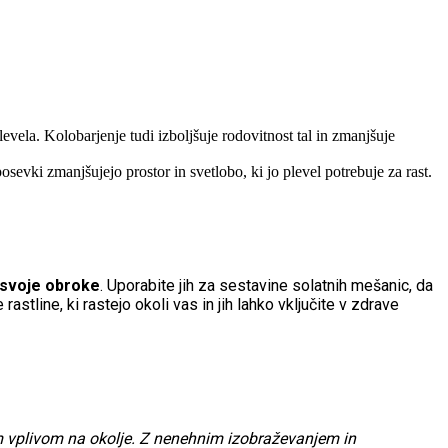
evela. Kolobarjenje tudi izboljšuje rodovitnost tal in zmanjšuje
evki zmanjšujejo prostor in svetlobo, ki jo plevel potrebuje za rast.
 v svoje obroke
. Uporabite jih za sestavine solatnih mešanic, da
rastline, ki rastejo okoli vas in jih lahko vključite v zdrave
m vplivom na okolje. Z nenehnim izobraževanjem in