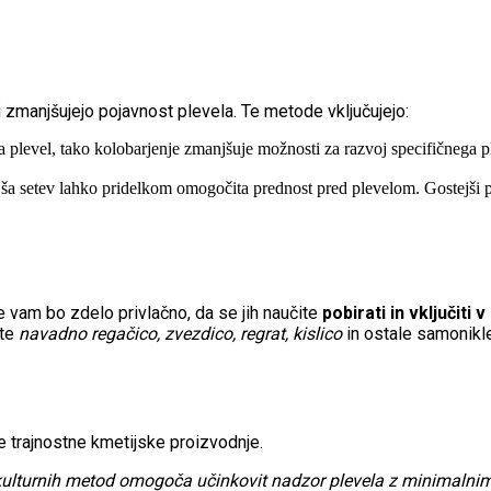
zmanjšujejo pojavnost plevela. Te metode vključujejo:
 plevel, tako kolobarjenje zmanjšuje možnosti za razvoj specifičnega pl
ša setev lahko pridelkom omogočita prednost pred plevelom. Gostejši pos
e vam bo zdelo privlačno, da se jih naučite
pobirati in vključiti
jte
navadno regačico, zvezdico, regrat, kislico
in ostale samonikle 
 trajnostne kmetijske proizvodnje.
kulturnih metod omogoča učinkovit nadzor plevela z minimalni