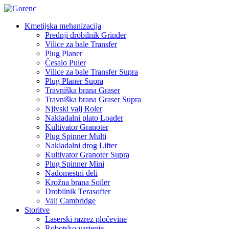
Kmetijska mehanizacija
Prednji drobilnik Grinder
Vilice za bale Transfer
Plug Planer
Česalo Puler
Vilice za bale Transfer Supra
Plug Planer Supra
Travniška brana Graser
Travniška brana Graser Supra
Njivski valj Roler
Nakladalni plato Loader
Kultivator Granoter
Plug Spinner Multi
Nakladalni drog Lifter
Kultivator Granoter Supra
Plug Spinner Mini
Nadomestni deli
Krožna brana Soiler
Drobilnik Terasofter
Valj Cambridge
Storitve
Laserski razrez pločevine
Robotsko varjenje