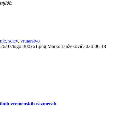
ljišč.
enje
,
setev
,
vrtnarstvo
2026/07/logo-300x61.png
Marko Janžekovič
2024-06-18
bilnih vremenskih razmerah