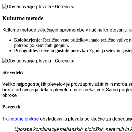
Kulturne metode
Kulturne metode vključujejo spremembe v načinu kmetovanja, ki 
Kolobarjenje:
Različne vrste pridelkov imajo različne vplive na
potrebo po kemičnih gnojilih.
Prilagoditev setve in gostote posevka:
Zgodnja setev in gostej
Ste vedeli?
Veliko najpogostejših plevelov je pravzaprav užitnih in morda s
boste od svojega dela s plevelom imeli nekaj več. Samo pogle
obroke.
Povzetek
Trajnostne prakse
obvladovanja plevela so ključne za doseganje
Uporaba kombinacije mehanskih, bioloških, naravnih in 