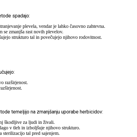
etode spadajo:
tranjevanje plevela, vendar je lahko časovno zahtevna.
m se zmanjša rast novih plevelov.
jšujejo strukturo tal in povečujejo njihovo rodovitnost.
čujejo:
o razširjenost.
azširjenost.
tode temeljijo na zmanjšanju uporabe herbicidov:
 škodljive za ljudi in živali.
ago v tleh in izboljšuje njihovo strukturo.
sterilizacijo tal pred sajenjem.