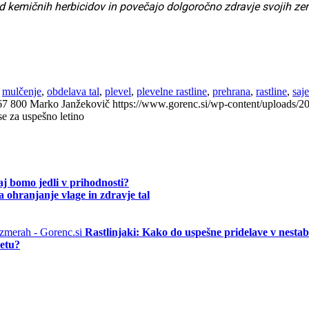
 kemičnih herbicidov in povečajo dolgoročno zdravje svojih zem
,
mulčenje
,
obdelava tal
,
plevel
,
plevelne rastline
,
prehrana
,
rastline
,
saj
67
800
Marko Janžekovič
https://www.gorenc.si/wp-content/uploads/
se za uspešno letino
j bomo jedli v prihodnosti?
 ohranjanje vlage in zdravje tal
Rastlinjaki: Kako do uspešne pridelave v nesta
vetu?