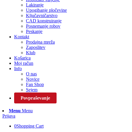
Lakiranje
Upogibanje pločevine
Ključavničarstvo
CAD konstruiranje
Posnemanje robov
Peskanje
Kontakt
Prodajna mreža
Zaposlitev
Klub
Košarica
Moj račun
Info
O nas
Novice
Fan Shop
Sejem
Povpraševanje
Menu
Menu
Prijava
0
Shopping Cart