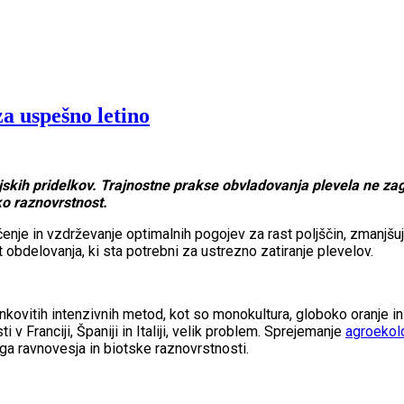
a uspešno letino
jskih pridelkov. Trajnostne prakse obvladovanja plevela ne z
sko raznovrstnost.
čenje in vzdrževanje optimalnih pogojev za rast poljščin, zmanjš
t obdelovanja, ki sta potrebni za ustrezno zatiranje plevelov.
kovitih intenzivnih metod, kot so monokultura, globoko oranje in 
v Franciji, Španiji in Italiji, velik problem. Sprejemanje
agroekol
ga ravnovesja in biotske raznovrstnosti.