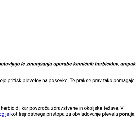
agotavljajo le zmanjšanja uporabe kemičnih herbicidov, ampak
ujejo pritisk plevelov na posevke. Te prakse prav tako pomagajo
herbicidi, kar povzroča zdravstvene in okoljske težave. V
ogije
kot trajnostnega pristopa za obvladovanje plevela
ponuja