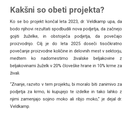
Kakšni so obeti projekta?
Ko se bo projekt končal leta 2023, dr. Veldkamp upa, da
bodo njihovi rezultati spodbudili nova podjetja, da začnejo
gojiti žuželke, in obstoječa podjetja, da povečajo
proizvodnjo. Cilj je do leta 2025 doseči tisočkratno
povečanje proizvodne količine in delovnih mest v sektorju,
medtem ko nadomestimo živalske beljakovine z
beljakovinami žuželk v 20% človeške hrane in 10% krme za
živali.
“Znanje, razvito v tem projektu, bi moralo biti zanimivo za
podjetja za krmo, ki kupujejo te izdelke in tako lahko z
njimi zamenjajo sojino moko ali ribjo moko,” je dejal dr.
Veldkamp.