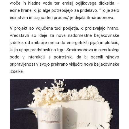
vroče in hladne vode ter emisij ogljikovega dioksida –
edine hrane, ki jo alge potrebujejo za pridelavo. “To je zelo
edinstven in trajnosten proces,” je dejala Smárasonova.
V projekt so vključena tudi podjetja, ki proizvajajo hrano.
Predstavili so ideje za nove nadomestne beljakovinske
izdelke, od imitacije mesa do energetskih pijač in ploščic,
ki jih upajo predstaviti na trgu. Smárasonova in njeni kolegi
bodo v interakciji s potrošniki, da bi ocenili njihovo
pripravljenost v svojo prehrano vključiti nove beljakovinske
izdelke.