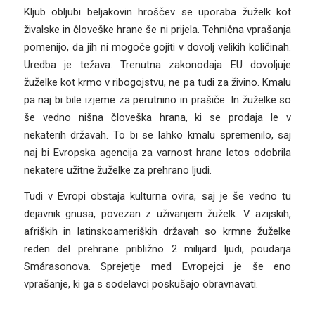
Kljub obljubi beljakovin hroščev se uporaba žuželk kot
živalske in človeške hrane še ni prijela. Tehnična vprašanja
pomenijo, da jih ni mogoče gojiti v dovolj velikih količinah.
Uredba je težava. Trenutna zakonodaja EU dovoljuje
žuželke kot krmo v ribogojstvu, ne pa tudi za živino. Kmalu
pa naj bi bile izjeme za perutnino in prašiče. In žuželke so
še vedno nišna človeška hrana, ki se prodaja le v
nekaterih državah. To bi se lahko kmalu spremenilo, saj
naj bi Evropska agencija za varnost hrane letos odobrila
nekatere užitne žuželke za prehrano ljudi.
Tudi v Evropi obstaja kulturna ovira, saj je še vedno tu
dejavnik gnusa, povezan z uživanjem žuželk. V azijskih,
afriških in latinskoameriških državah so krmne žuželke
reden del prehrane približno 2 milijard ljudi, poudarja
Smárasonova. Sprejetje med Evropejci je še eno
vprašanje, ki ga s sodelavci poskušajo obravnavati.