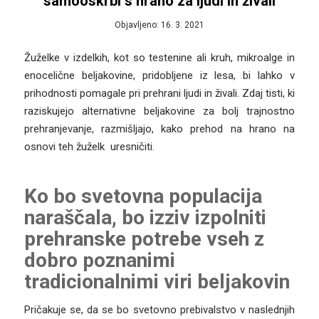
samooskrbi s hrano za ljudi in živali
Objavljeno: 16. 3. 2021
Žuželke v izdelkih, kot so testenine ali kruh, mikroalge in
enocelične beljakovine, pridobljene iz lesa, bi lahko v
prihodnosti pomagale pri prehrani ljudi in živali. Zdaj tisti, ki
raziskujejo alternativne beljakovine za bolj trajnostno
prehranjevanje, razmišljajo, kako prehod na hrano na
osnovi teh žuželk uresničiti.
Ko bo svetovna populacija
naraščala, bo izziv izpolniti
prehranske potrebe vseh z
dobro poznanimi
tradicionalnimi viri beljakovin
Pričakuje se, da se bo svetovno prebivalstvo v naslednjih