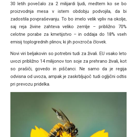
30 letih povečalo za 2 milijardi ljudi, medtem ko se bo
proizvodnja mesa v istem obdobju podvojila, da bi
zadostila povpraševanju. To bo imelo velik vpliv na okolje,
saj reja živine zahteva veliko zemlje – približno 70%
celotne porabe za kmetijstvo – in oddaja do 18% vseh
emisij toplogrednih plinov, ki jih povzroča človek.
Novi viri beljakovin so potrebni tudi za živali. EU vsako leto
uvozi približno 14 milijonov ton soje za prehrano živali, kot
so prašiči, govedo in piščanci. Ne samo da je regija
odvisna od uvoza, ampak je zaskrbljujoč tudi ogljični odtis
pri prevozu pridelka.