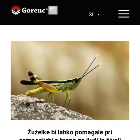
SL
HR
EN
DE
Žuželke bi lahko pomagale pri