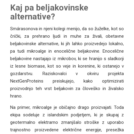
Kaj pa beljakovinske
alternative?
Smárasonova in njeni kolegi menijo, da so žuželke, kot so
črički, za prehrano ljudi in muhe za živali, obetavne
beljakovinske alternative, ki jih lahko proizvedejo lokalno,
pa tudi mikroalge in enocelične beljakovine. Enocelične
beljakovine nastajajo iz mikrobov, ki se hranijo s sladkorji
iz lesne biomase, kot so veje in korenine, ki ostanejo v
gozdarstvu. Raziskovalci v okviru projekta
NextGenProteins preiskujejo, kako optimizirati
proizvodnjo teh vrst beljakovin za človeško in živalsko
hrano.
Na primer, mikroalge je običajno drago proizvajati. Toda
ekipa sodeluje z islandskim podjetjem, ki je skupaj z
geotermalno elektrarno zmanjšalo stroške z uporabo
trajnostno proizvedene električne energije, presežka