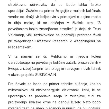
stroškovno učinkovita, da se bodo lahko široko
uporabljali. Žuželke na primer že gojijo v majhnih količinah,
vendar so dražji vir beljakovin v primerjavi s sojino moko
in ribjo moko, ki so običajno v živalski krmi. “S
povečanjem lahko zmanjšamo stroške,” je dejal dr. Teun
Veldkamp, ​​višji raziskovalec na področju prehrane živali
pri Wageningen Livestock Research v Wageningenu na
Nizozemskem.
V ta namen se dr. Veldkamp in njegovi kolegi
osredotočajo na povečanje količine žuželk, proizvedenih v
Evropi, z izboljšanjem tehnologij in razvojem novih tehnik
v okviru projekta SUSINCHAIN.
Preučevale se bodo na primer tehnike sušenja, kot so
mikrovalovni ali nizkoenergijski elektronski žarki, ki se
uporabljajo za predelavo sadja in zelenjave, tudi za
proizvodnjo živalske krme na osnovi žuželk. Nato bodo
izvedeni testi na ribah, piščancih in pujsih, da bi ugotovili,