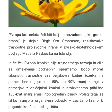
“Evropa kot celota želi biti bolj samozadostna, ko gre za
hrano,” je dejala Birgir Örn Smárason, raziskovalka
trajnostne proizvodnje hrane v živilsko-biotehnološkem
podjetju Matis iz Reykjavika na Islandiji.
In če želi Evropa izpolniti cilje trajnostnega razvoja in cilje
za omejevanje podnebnih sprememb, bodo morali
izkoristiti trajnostne vire beljakovin. Užitne žuželke, na
primer, lahko gojimo s 50% do 90% manj zemlje v
primerjavi z običajnimi živalmi in proizvedemo približno
100-krat manj emisij toplogrednih plinov. Poleg tega se
lahko hranijo z organskimi odpadki – zavrženo hrano, ki
pogosto konča na odlagališču.