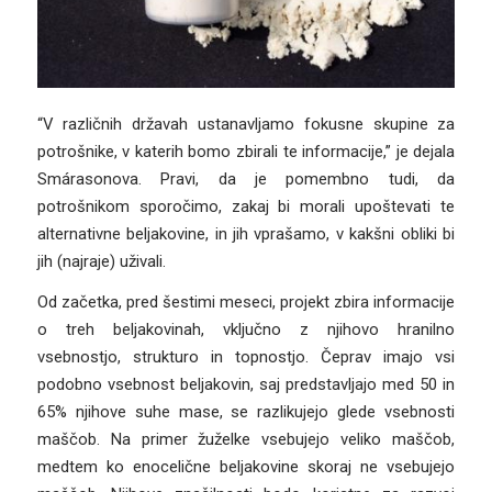
“V različnih državah ustanavljamo fokusne skupine za
potrošnike, v katerih bomo zbirali te informacije,” je dejala
Smárasonova. Pravi, da je pomembno tudi, da
potrošnikom sporočimo, zakaj bi morali upoštevati te
alternativne beljakovine, in jih vprašamo, v kakšni obliki bi
jih (najraje) uživali.
Od začetka, pred šestimi meseci, projekt zbira informacije
o treh beljakovinah, vključno z njihovo hranilno
vsebnostjo, strukturo in topnostjo. Čeprav imajo vsi
podobno vsebnost beljakovin, saj predstavljajo med 50 in
65% njihove suhe mase, se razlikujejo glede vsebnosti
maščob. Na primer žuželke vsebujejo veliko maščob,
medtem ko enocelične beljakovine skoraj ne vsebujejo