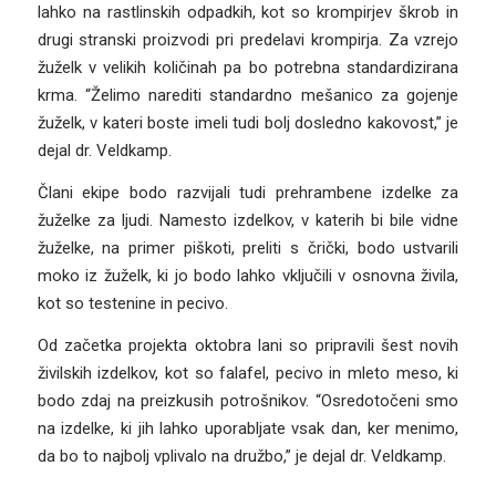
lahko na rastlinskih odpadkih, kot so krompirjev škrob in
drugi stranski proizvodi pri predelavi krompirja. Za vzrejo
žuželk v velikih količinah pa bo potrebna standardizirana
krma. “Želimo narediti standardno mešanico za gojenje
žuželk, v kateri boste imeli tudi bolj dosledno kakovost,” je
dejal dr. Veldkamp.
Člani ekipe bodo razvijali tudi prehrambene izdelke za
žuželke za ljudi. Namesto izdelkov, v katerih bi bile vidne
žuželke, na primer piškoti, preliti s črički, bodo ustvarili
moko iz žuželk, ki jo bodo lahko vključili v osnovna živila,
kot so testenine in pecivo.
Od začetka projekta oktobra lani so pripravili šest novih
živilskih izdelkov, kot so falafel, pecivo in mleto meso, ki
bodo zdaj na preizkusih potrošnikov. “Osredotočeni smo
na izdelke, ki jih lahko uporabljate vsak dan, ker menimo,
da bo to najbolj vplivalo na družbo,” je dejal dr. Veldkamp.