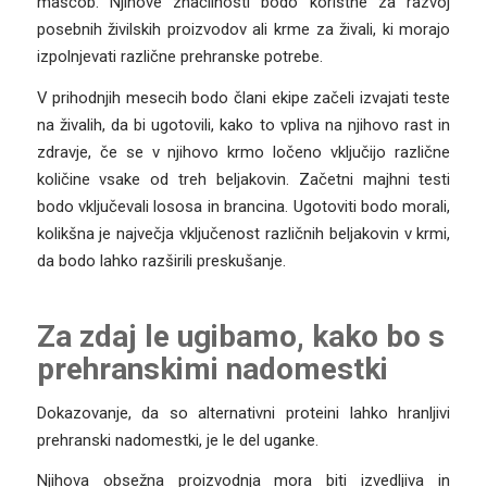
maščob. Njihove značilnosti bodo koristne za razvoj
posebnih živilskih proizvodov ali krme za živali, ki morajo
izpolnjevati različne prehranske potrebe.
V prihodnjih mesecih bodo člani ekipe začeli izvajati teste
na živalih, da bi ugotovili, kako to vpliva na njihovo rast in
zdravje, če se v njihovo krmo ločeno vključijo različne
količine vsake od treh beljakovin. Začetni majhni testi
bodo vključevali lososa in brancina. Ugotoviti bodo morali,
kolikšna je največja vključenost različnih beljakovin v krmi,
da bodo lahko razširili preskušanje.
Za zdaj le ugibamo, kako bo s
prehranskimi nadomestki
Dokazovanje, da so alternativni proteini lahko hranljivi
prehranski nadomestki, je le del uganke.
Njihova obsežna proizvodnja mora biti izvedljiva in