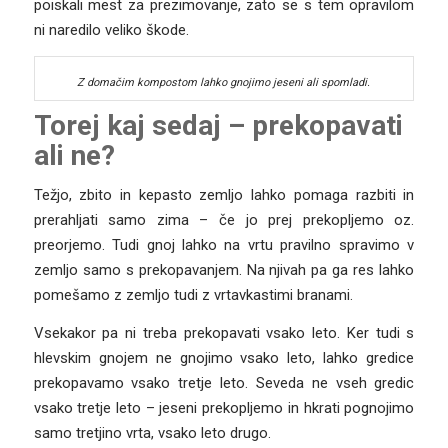
poiskali mest za prezimovanje, zato se s tem opravilom
ni naredilo veliko škode.
Z domačim kompostom lahko gnojimo jeseni ali spomladi.
Torej kaj sedaj – prekopavati
ali ne?
Težjo, zbito in kepasto zemljo lahko pomaga razbiti in
prerahljati samo zima – če jo prej prekopljemo oz.
preorjemo. Tudi gnoj lahko na vrtu pravilno spravimo v
zemljo samo s prekopavanjem. Na njivah pa ga res lahko
pomešamo z zemljo tudi z vrtavkastimi branami.
Vsekakor pa ni treba prekopavati vsako leto. Ker tudi s
hlevskim gnojem ne gnojimo vsako leto, lahko gredice
prekopavamo vsako tretje leto. Seveda ne vseh gredic
vsako tretje leto – jeseni prekopljemo in hkrati pognojimo
samo tretjino vrta, vsako leto drugo.