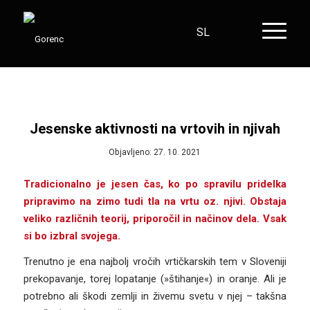
SL
HR
EN
DE
Jesenske aktivnosti na vrtovih in njivah
Objavljeno: 27. 10. 2021
Tradicionalno je jesen čas, ko po spravilu pridelka
pripravimo na zimo tudi tla na vrtu oz. njivi. Obstaja
veliko različnih teorij, priporočil in načinov dela. Vsak
si bo izbral svojega.
Trenutno je ena najbolj vročih vrtičkarskih tem v Sloveniji
prekopavanje, torej lopatanje (»štihanje«) in oranje. Ali je
potrebno ali škodi zemlji in živemu svetu v njej – takšna