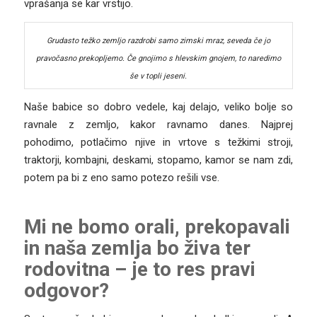
vprašanja se kar vrstijo.
Grudasto težko zemljo razdrobi samo zimski mraz, seveda če jo
pravočasno prekopljemo. Če gnojimo s hlevskim gnojem, to naredimo
še v topli jeseni.
Naše babice so dobro vedele, kaj delajo, veliko bolje so
ravnale z zemljo, kakor ravnamo danes. Najprej
pohodimo, potlačimo njive in vrtove s težkimi stroji,
traktorji, kombajni, deskami, stopamo, kamor se nam zdi,
potem pa bi z eno samo potezo rešili vse.
Mi ne bomo orali, prekopavali
in naša zemlja bo živa ter
rodovitna – je to res pravi
odgovor?