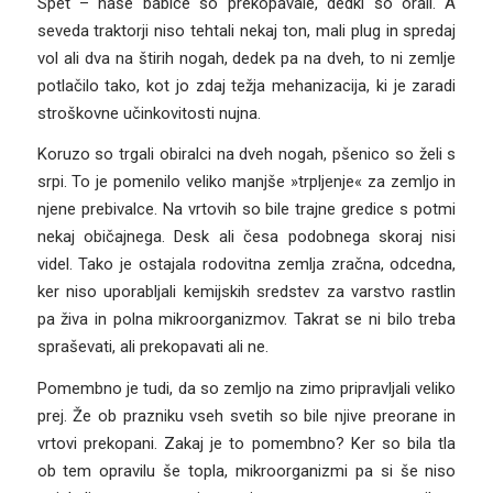
Spet – naše babice so prekopavale, dedki so orali. A
seveda traktorji niso tehtali nekaj ton, mali plug in spredaj
vol ali dva na štirih nogah, dedek pa na dveh, to ni zemlje
potlačilo tako, kot jo zdaj težja mehanizacija, ki je zaradi
stroškovne učinkovitosti nujna.
Koruzo so trgali obiralci na dveh nogah, pšenico so želi s
srpi. To je pomenilo veliko manjše »trpljenje« za zemljo in
njene prebivalce. Na vrtovih so bile trajne gredice s potmi
nekaj običajnega. Desk ali česa podobnega skoraj nisi
videl. Tako je ostajala rodovitna zemlja zračna, odcedna,
ker niso uporabljali kemijskih sredstev za varstvo rastlin
pa živa in polna mikroorganizmov. Takrat se ni bilo treba
spraševati, ali prekopavati ali ne.
Pomembno je tudi, da so zemljo na zimo pripravljali veliko
prej. Že ob prazniku vseh svetih so bile njive preorane in
vrtovi prekopani. Zakaj je to pomembno? Ker so bila tla
ob tem opravilu še topla, mikroorganizmi pa si še niso