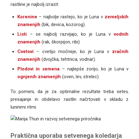
rastline je najbolj izrazit:
Korenine
– najbolje rastejo, ko je Luna v
zemeljskih
znamenjih
(bik, devica, kozorog).
Listi
– se najbolj razvijajo, ko je Luna v
vodnih
znamenjih
(rak, škorpijon, ribi).
Cvetovi
– cvetijo močneje, ko je Luna v
zračnih
znamenjih
(dvojčka, tehtnica, vodnar).
Plodovi in semena
– najlepše zorijo, ko je Luna v
ognjenih znamenjih
(oven, lev, strelec).
To pomeni, da je za optimalne rezultate treba setev,
presajanje in obdelavo rastlin načrtovati v skladu z
luninimi ritmi.
Praktična uporaba setvenega koledarja