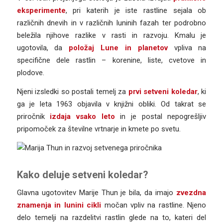
eksperimente
, pri katerih je iste rastline sejala ob
različnih dnevih in v različnih luninih fazah ter podrobno
beležila njihove razlike v rasti in razvoju. Kmalu je
ugotovila, da
položaj Lune in planetov
vpliva na
specifične dele rastlin – korenine, liste, cvetove in
plodove.
Njeni izsledki so postali temelj za
prvi setveni koledar
, ki
ga je leta 1963 objavila v knjižni obliki. Od takrat se
priročnik
izdaja vsako leto
in je postal nepogrešljiv
pripomoček za številne vrtnarje in kmete po svetu.
Kako deluje setveni koledar?
Glavna ugotovitev Marije Thun je bila, da imajo
zvezdna
znamenja in lunini cikli
močan vpliv na rastline. Njeno
delo temelji na razdelitvi rastlin glede na to, kateri del