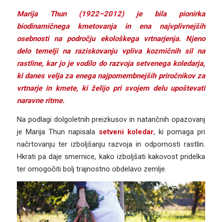
Marija Thun (1922–2012) je bila pionirka
biodinamičnega kmetovanja in ena najvplivnejših
osebnosti na področju ekološkega vrtnarjenja. Njeno
delo temelji na raziskovanju vpliva kozmičnih sil na
rastline, kar jo je vodilo do razvoja setvenega koledarja,
ki danes velja za enega najpomembnejših priročnikov za
vrtnarje in kmete, ki želijo pri svojem delu upoštevati
naravne ritme.
Na podlagi dolgoletnih preizkusov in natančnih opazovanj
je Marija Thun napisala
setveni koledar
, ki pomaga pri
načrtovanju ter izboljšanju razvoja in odpornosti rastlin.
Hkrati pa daje smernice, kako izboljšati kakovost pridelka
ter omogočiti bolj trajnostno obdelavo zemlje.