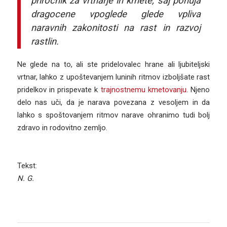
priročnik za vrtnarje in kmete, saj ponuja
dragocene vpoglede glede vpliva
naravnih zakonitosti na rast in razvoj
rastlin.
Ne glede na to, ali ste pridelovalec hrane ali ljubiteljski
vrtnar, lahko z upoštevanjem luninih ritmov izboljšate rast
pridelkov in prispevate k
trajnostnemu kmetovanju
. Njeno
delo nas uči, da je narava povezana z vesoljem in da
lahko s spoštovanjem ritmov narave ohranimo tudi bolj
zdravo in rodovitno zemljo.
Tekst:
N. G.