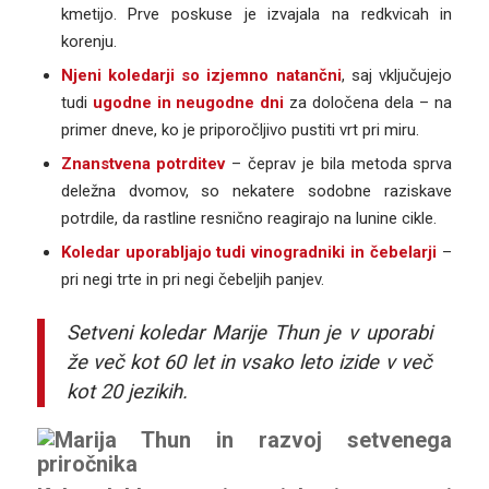
kmetijo. Prve poskuse je izvajala na redkvicah in
korenju.
Njeni koledarji so izjemno natančni
, saj vključujejo
tudi
ugodne in neugodne dni
za določena dela – na
primer dneve, ko je priporočljivo pustiti vrt pri miru.
Znanstvena potrditev
– čeprav je bila metoda sprva
deležna dvomov, so nekatere sodobne raziskave
potrdile, da rastline resnično reagirajo na lunine cikle.
Koledar uporabljajo tudi vinogradniki in čebelarji
–
pri negi trte in pri negi čebeljih panjev.
Setveni koledar Marije Thun je v uporabi
že več kot 60 let in vsako leto izide v več
kot 20 jezikih.