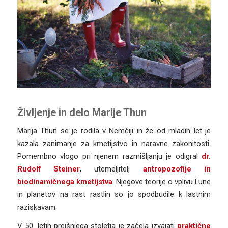
Življenje in delo Marije Thun
Marija Thun se je rodila v Nemčiji in že od mladih let je
kazala zanimanje za kmetijstvo in naravne zakonitosti.
Pomembno vlogo pri njenem razmišljanju je odigral
dr.
Rudolf Steiner
, utemeljitelj
antropozofije in
biodinamičnega kmetijstva
. Njegove teorije o vplivu Lune
in planetov na rast rastlin so jo spodbudile k lastnim
raziskavam.
V 50. letih prejšnjega stoletja je začela izvajati
praktične