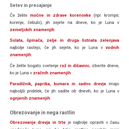
Setev in presajanje
Če želite
močne in zdrave korenovke
(npr. krompir,
korenje, čebulo), jih sejete na dneve, ko je Luna v
zemeljskih znamenjih
.
Solata, špinača, zelje in druga listnata zelenjava
najbolje rastejo, če jih sejete, ko je Luna v
vodnih
znamenjih
.
Če želite bogato cvetenje
rož in dišavnic
, izberite dneve,
ko je Luna v
zračnih znamenjih
.
Paradižnik, paprika, kumare in sadno drevje
imajo
najboljši pridelek, če jih sadite ob dnevih, ko je Luna v
ognjenih znamenjih
.
Obrezovanje in nega rastlin
Obrezovanje drevja in trte
je najbolje opraviti v času