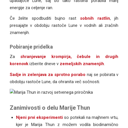
upadajoče Lune, saj bo tako rastlina porabila manj
energije za celjenje ran.
Če želite spodbuditi bujno rast
sobnih rastlin
, jih
presajajte v obdobju rastoče Lune v vodnih ali zračnih
znamenjih.
Pobiranje pridelka
Za
shranjevanje krompirja, čebule in drugih
korenovk
izberite dneve v
zemeljskih znamenjih
.
Sadje in zelenjava za sprotno porabo
naj se pobirata v
obdobju rastoče Lune, da ohranita več sočnosti.
Zanimivosti o delu Marije Thun
Njeni prvi eksperimenti
so potekali na majhnem vrtu,
kjer je Marija Thun z možem vodila biodinamično