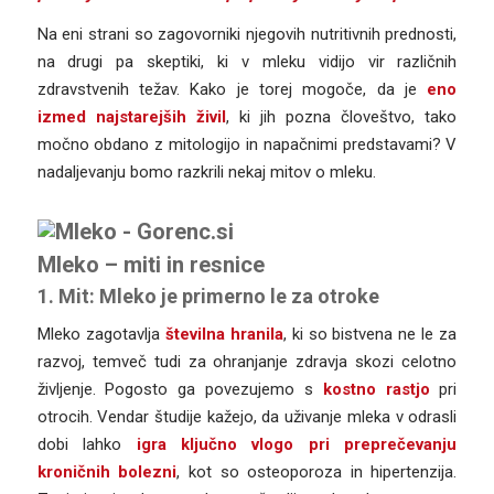
Na eni strani so zagovorniki njegovih nutritivnih prednosti,
na drugi pa skeptiki, ki v mleku vidijo vir različnih
zdravstvenih težav. Kako je torej mogoče, da je
eno
izmed najstarejših živil
, ki jih pozna človeštvo, tako
močno obdano z mitologijo in napačnimi predstavami? V
nadaljevanju bomo razkrili nekaj mitov o mleku.
Mleko – miti in resnice
1. Mit: Mleko je primerno le za otroke
Mleko zagotavlja
številna hranila
, ki so bistvena ne le za
razvoj, temveč tudi za ohranjanje zdravja skozi celotno
življenje. Pogosto ga povezujemo s
kostno rastjo
pri
otrocih. Vendar študije kažejo, da uživanje mleka v odrasli
dobi lahko
igra ključno vlogo pri preprečevanju
kroničnih bolezni
, kot so osteoporoza in hipertenzija.