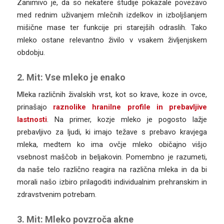
Zanimivo je, da so nekatere študije pokazale povezavo
med rednim uživanjem mlečnih izdelkov in izboljšanjem
mišične mase ter funkcije pri starejših odraslih. Tako
mleko ostane relevantno živilo v vsakem življenjskem
obdobju.
2. Mit: Vse mleko je enako
Mleka različnih živalskih vrst, kot so krave, koze in ovce,
prinašajo
raznolike hranilne profile in prebavljive
lastnosti
. Na primer, kozje mleko je pogosto lažje
prebavljivo za ljudi, ki imajo težave s prebavo kravjega
mleka, medtem ko ima ovčje mleko običajno višjo
vsebnost maščob in beljakovin. Pomembno je razumeti,
da naše telo različno reagira na različna mleka in da bi
morali našo izbiro prilagoditi individualnim prehranskim in
zdravstvenim potrebam.
3. Mit: Mleko povzroča akne