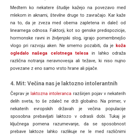
Medtem ko nekatere študije kažejo na povezavo med
mlekom in aknami, številne druge to zavračajo. Kar kaže
na to, da je zveza med obema zapletena in daleč od
linearnega odnosa. Faktorji, kot so genske predispozicije,
hormonske ravni in življenjski slog, igrajo pomembnejšo
vlogo pri razvoju aken. Ne smemo pozabiti, da je
koža
ogledalo našega celotnega telesa
in lahko odraža
različna notranja neravnovesja ali težave, ki niso nujno
povezane z eno samo vrsto hrane ali pijače.
4. Mit: Večina nas je laktozno intolerantnih
Čeprav je
laktozna intoleranca
razširjen pojav v nekaterih
delih sveta, to še zdaleč ne drži globalno. Na primer, v
nekaterih evropskih državah je večina populacije
sposobna prebavljati laktozo v odrasli dobi. Tukaj je
ključnega pomena razumevanje, da se sposobnost
prebave laktoze lahko razlikuje ne le med različnimi