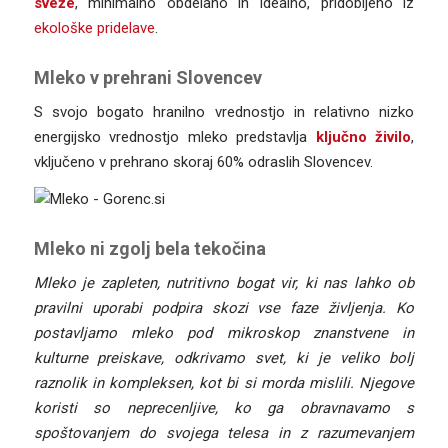
sveže
, minimalno obdelano in idealno, pridobljeno iz
ekološke pridelave
.
Mleko v prehrani Slovencev
S svojo bogato hranilno vrednostjo in relativno nizko
energijsko vrednostjo mleko predstavlja
ključno živilo
,
vključeno v prehrano skoraj 60% odraslih Slovencev.
Mleko ni zgolj bela tekočina
Mleko je zapleten, nutritivno bogat vir, ki nas lahko ob
pravilni uporabi podpira skozi vse faze življenja. Ko
postavljamo mleko pod mikroskop znanstvene in
kulturne preiskave, odkrivamo svet, ki je veliko bolj
raznolik in kompleksen, kot bi si morda mislili. Njegove
koristi so neprecenljive, ko ga obravnavamo s
spoštovanjem do svojega telesa in z razumevanjem