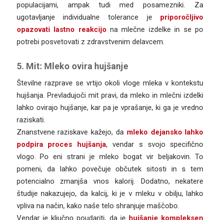
populacijami, ampak tudi med posamezniki. Za
ugotavljanje individualne tolerance je
priporočljivo
opazovati lastno reakcijo
na mlečne izdelke in se po
potrebi posvetovati z zdravstvenim delavcem.
5. Mit: Mleko ovira hujšanje
Številne razprave se vrtijo okoli vloge mleka v kontekstu
hujšanja. Prevladujoči mit pravi, da mleko in mlečni izdelki
lahko ovirajo hujšanje, kar pa je vprašanje, ki ga je vredno
raziskati.
Znanstvene raziskave kažejo, da
mleko dejansko lahko
podpira proces hujšanja
, vendar s svojo specifično
vlogo. Po eni strani je mleko bogat vir beljakovin. To
pomeni, da lahko povečuje občutek sitosti in s tem
potencialno zmanjša vnos kalorij. Dodatno, nekatere
študije nakazujejo, da kalcij, ki je v mleku v obilju, lahko
vpliva na način, kako naše telo shranjuje maščobo.
Vendar je ključno poudariti, da je
hujšanje kompleksen