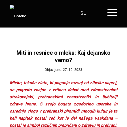
SL
HR
EN
DE
Miti in resnice o mleku: Kaj dejansko
vemo?
Objavljeno: 27. 10. 2023
Mleko, tekoče zlato, ki poganja razvoj od zibelke naprej,
se pogosto znajde v vrtincu debat med zdravstvenimi
strokovnjaki, prehranskimi znanstveniki in ljubitelji
zdrave hrane. S svojo bogato zgodovino uporabe in
osrednjo vlogo v prehranski piramidi mnogih kultur je ta
beli napitek postal več kot le del našega vsakdana –
postal je simbol različnih prepričanj o zdravju in prehrani.