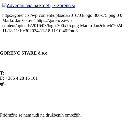
https://gorenc.si/wp-content/uploads/2016/03/logo-300x75.png
0
0
Marko Janžekovič
https://gorenc.si/wp-
content/uploads/2016/03/logo-300x75.png
Marko Janžekovič
2024-
11-18 11:10:30
2024-11-18 11:10:40
Foto3
KONTAKT
GORENC STARE d.o.o.
Spodnji Brnik 81
4207 Cerklje na Gorenjskem Slovenija
T:
+386 4 28 16 100
F:
+386 4 28 16 101
@:
info@gorenc.si
Splošni pogoji poslovanja
SLEDITE NAM
Pridružite se nam tudi na družbenih omrežjih.