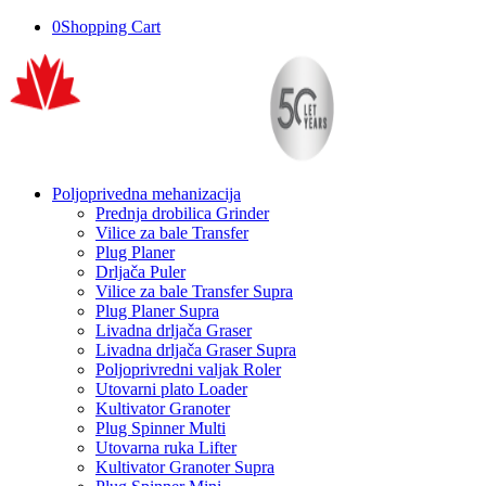
0
Shopping Cart
Poljoprivedna mehanizacija
Prednja drobilica Grinder
Vilice za bale Transfer
Plug Planer
Drljača Puler
Vilice za bale Transfer Supra
Plug Planer Supra
Livadna drljača Graser
Livadna drljača Graser Supra
Poljoprivredni valjak Roler
Utovarni plato Loader
Kultivator Granoter
Plug Spinner Multi
Utovarna ruka Lifter
Kultivator Granoter Supra