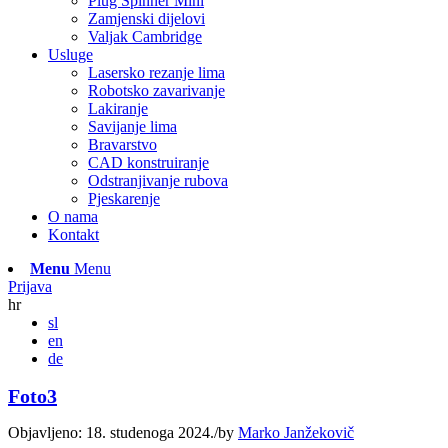
Plug Spinner Mini
Zamjenski dijelovi
Valjak Cambridge
Usluge
Lasersko rezanje lima
Robotsko zavarivanje
Lakiranje
Savijanje lima
Bravarstvo
CAD konstruiranje
Odstranjivanje rubova
Pjeskarenje
O nama
Kontakt
Menu
Menu
Prijava
hr
sl
en
de
Foto3
Objavljeno: 18. studenoga 2024.
/
by
Marko Janžekovič