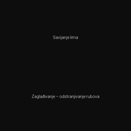
Savijanje lima
Zaglađivanje – odstranjivanje rubova