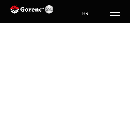
HR
SL
EN
DE
Usluge pružamo već
više od 40 godina