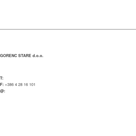
KONTAKT
GORENC STARE d.o.o.
Spodnji Brnik 81
4207 Cerklje na Gorenjskem Slovenija
T:
+386 4 28 16 100
F:
+386 4 28 16 101
@:
info@gorenc.si
Splošni pogoji poslovanja