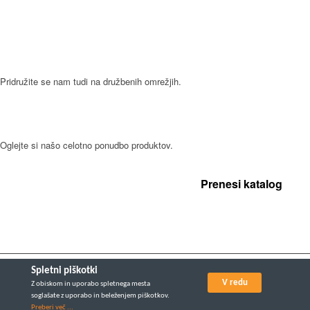
SLEDITE NAM
Pridružite se nam tudi na družbenih omrežjih.
NAŠI IZDELKI
Oglejte si našo celotno ponudbo produktov.
Prenesi katalog
Spletni piškotki
All rights reserved Gorenc © 2016. Design and development:
V redu
Z obiskom in uporabo spletnega mesta
soglašate z uporabo in beleženjem piškotkov.
Preberi več ...