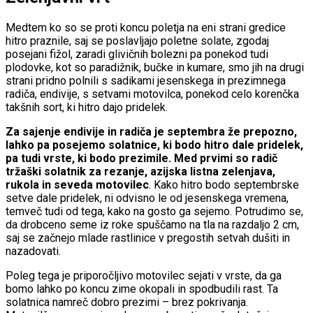
Medtem ko so se proti koncu poletja na eni strani gredice
hitro praznile, saj se poslavljajo poletne solate, zgodaj
posejani fižol, zaradi glivičnih bolezni pa ponekod tudi
plodovke, kot so paradižnik, bučke in kumare, smo jih na drugi
strani pridno polnili s sadikami jesenskega in prezimnega
radiča, endivije, s setvami motovilca, ponekod celo korenčka
takšnih sort, ki hitro dajo pridelek.
Za sajenje endivije in radiča je septembra že prepozno,
lahko pa posejemo solatnice, ki bodo hitro dale pridelek,
pa tudi vrste, ki bodo prezimile. Med prvimi so radič
tržaški solatnik za rezanje, azijska listna zelenjava,
rukola in seveda motovilec
. Kako hitro bodo septembrske
setve dale pridelek, ni odvisno le od jesenskega vremena,
temveč tudi od tega, kako na gosto ga sejemo. Potrudimo se,
da drobceno seme iz roke spuščamo na tla na razdaljo 2 cm,
saj se začnejo mlade rastlinice v pregostih setvah dušiti in
nazadovati.
Poleg tega je priporočljivo motovilec sejati v vrste, da ga
bomo lahko po koncu zime okopali in spodbudili rast. Ta
solatnica namreč dobro prezimi – brez pokrivanja.