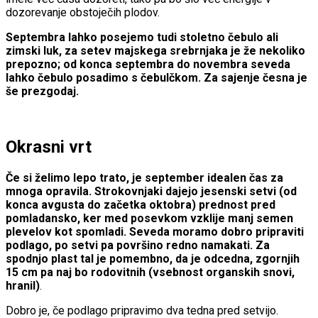
dozorevanje obstoječih plodov.
Septembra lahko posejemo tudi stoletno čebulo ali
zimski luk, za setev majskega srebrnjaka je že nekoliko
prepozno; od konca septembra do novembra seveda
lahko čebulo posadimo s čebulčkom. Za sajenje česna je
še prezgodaj.
Okrasni vrt
Če si želimo lepo trato, je september idealen čas za
mnoga opravila. Strokovnjaki dajejo jesenski setvi (od
konca avgusta do začetka oktobra) prednost pred
pomladansko, ker med posevkom vzklije manj semen
plevelov kot spomladi. Seveda moramo dobro pripraviti
podlago, po setvi pa površino redno namakati. Za
spodnjo plast tal je pomembno, da je odcedna, zgornjih
15 cm pa naj bo rodovitnih (vsebnost organskih snovi,
hranil)
.
Dobro je, če podlago pripravimo dva tedna pred setvijo.