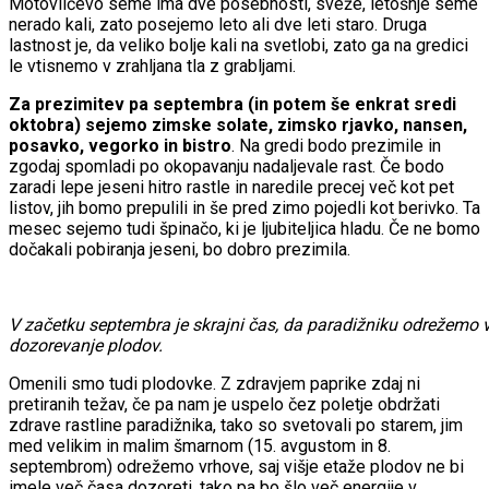
Motovilčevo seme ima dve posebnosti, sveže, letošnje seme
nerado kali, zato posejemo leto ali dve leti staro. Druga
lastnost je, da veliko bolje kali na svetlobi, zato ga na gredici
le vtisnemo v zrahljana tla z grabljami.
Za prezimitev pa septembra (in potem še enkrat sredi
oktobra) sejemo zimske solate, zimsko rjavko, nansen,
posavko, vegorko in bistro
. Na gredi bodo prezimile in
zgodaj spomladi po okopavanju nadaljevale rast. Če bodo
zaradi lepe jeseni hitro rastle in naredile precej več kot pet
listov, jih bomo prepulili in še pred zimo pojedli kot berivko. Ta
mesec sejemo tudi špinačo, ki je ljubiteljica hladu. Če ne bomo
dočakali pobiranja jeseni, bo dobro prezimila.
V začetku septembra je skrajni čas, da paradižniku odrežemo vr
dozorevanje plodov.
Omenili smo tudi plodovke. Z zdravjem paprike zdaj ni
pretiranih težav, če pa nam je uspelo čez poletje obdržati
zdrave rastline paradižnika, tako so svetovali po starem, jim
med velikim in malim šmarnom (15. avgustom in 8.
septembrom) odrežemo vrhove, saj višje etaže plodov ne bi
imele več časa dozoreti, tako pa bo šlo več energije v