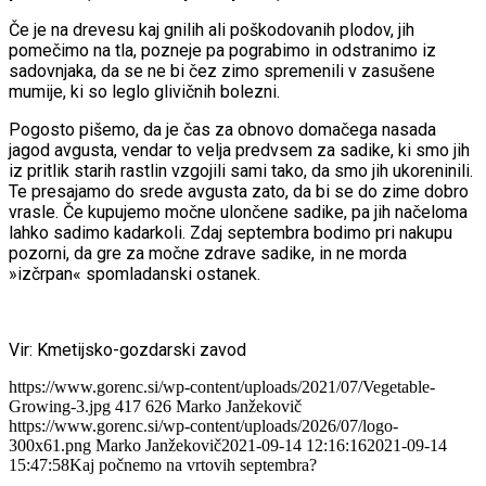
Če je na drevesu kaj gnilih ali poškodovanih plodov, jih
pomečimo na tla, pozneje pa pograbimo in odstranimo iz
sadovnjaka, da se ne bi čez zimo spremenili v zasušene
mumije, ki so leglo glivičnih bolezni.
Pogosto pišemo, da je čas za obnovo domačega nasada
jagod avgusta, vendar to velja predvsem za sadike, ki smo jih
iz pritlik starih rastlin vzgojili sami tako, da smo jih ukoreninili.
Te presajamo do srede avgusta zato, da bi se do zime dobro
vrasle. Če kupujemo močne ulončene sadike, pa jih načeloma
lahko sadimo kadarkoli. Zdaj septembra bodimo pri nakupu
pozorni, da gre za močne zdrave sadike, in ne morda
»izčrpan« spomladanski ostanek.
Vir: Kmetijsko-gozdarski zavod
https://www.gorenc.si/wp-content/uploads/2021/07/Vegetable-
Growing-3.jpg
417
626
Marko Janžekovič
https://www.gorenc.si/wp-content/uploads/2026/07/logo-
300x61.png
Marko Janžekovič
2021-09-14 12:16:16
2021-09-14
15:47:58
Kaj počnemo na vrtovih septembra?