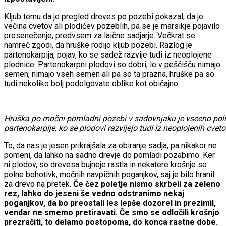
Kljub temu da je pregled dreves po pozebi pokazal, da je
večina cvetov ali plodičev pozeblih, pa se je marsikje pojavilo
presenečenje, predvsem za laične sadjarje. Večkrat se
namreč zgodi, da hruške rodijo kljub pozebi. Razlog je
partenokarpija, pojav, ko se sadež razvije tudi iz neoplojene
plodnice. Partenokarpni plodovi so dobri, le v peščišču nimajo
semen, nimajo vseh semen ali pa so ta prazna, hruške pa so
tudi nekoliko bolj podolgovate oblike kot običajno.
Hruška po močni pomladni pozebi v sadovnjaku je vseeno poln
partenokarpije, ko se plodovi razvijejo tudi iz neoplojenih cveto
To, da nas je jesen prikrajšala za obiranje sadja, pa nikakor ne
pomeni, da lahko na sadno drevje do pomladi pozabimo. Ker
ni plodov, so drevesa bujneje rastla in nekatere krošnje so
polne bohotivk, močnih navpičnih poganjkov, saj je bilo hranil
za drevo na pretek.
Če čez poletje nismo skrbeli za zeleno
rez, lahko do jeseni še vedno odstranimo nekaj
poganjkov, da bo preostali les lepše dozorel in prezimil,
vendar ne smemo pretiravati. Če smo se odločili krošnjo
prezračiti, to delamo postopoma, do konca rastne dobe.