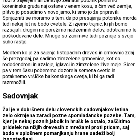
Tudi s sajenjem ali delitvijo zelnatih potonik pohitimo –
koreninska gruda naj ostane v enem kosu, s čim več zemlje,
plitvo jo posadimo v novo jamo, ki smo jo že pripravili.
Sprijazniti se moramo s tem, da po presajanju potonike morda
tudi nekaj let ne bodo cvetele. Z izjemo trajnic, ki jih bomo
razsajali, drugim ne porežimo nadzemnih delov, odstranimo le
poškodovane dele. Mnoge so zanimive tudi pozneje s svojo
suho rastjo.
Medtem ko je za sajenje listopadnih dreves in grmovnic zdaj
še prezgodaj, pa sadimo zimzelene grmovnice, kot so
rododendroni in azaleje, iglavci in zimzelene žive meje. Sicer
pa v tem času poberemo dozorela semena cvetic in
potaknemo vršičke balkonskega cvetja, ki bi ga radi
razmnožili.
Sadovnjak
Žal je v dobršnem delu slovenskih sadovnjakov letina
zelo okrnjena zaradi pozne spomladanske pozebe. Tam,
kjer je nekaj poznih jabolk in hrušk le ostalo, zaščitimo
pridelek na nižjih drevesih z mrežami proti pticam, saj
bodo v splošnem pomanjkanju hrane sadeži bolj
izpostavljeni.