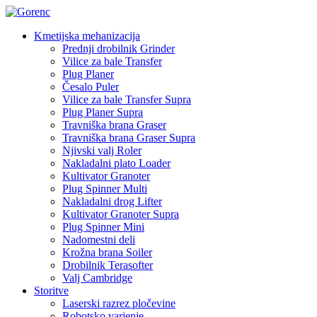
Kmetijska mehanizacija
Prednji drobilnik Grinder
Vilice za bale Transfer
Plug Planer
Česalo Puler
Vilice za bale Transfer Supra
Plug Planer Supra
Travniška brana Graser
Travniška brana Graser Supra
Njivski valj Roler
Nakladalni plato Loader
Kultivator Granoter
Plug Spinner Multi
Nakladalni drog Lifter
Kultivator Granoter Supra
Plug Spinner Mini
Nadomestni deli
Krožna brana Soiler
Drobilnik Terasofter
Valj Cambridge
Storitve
Laserski razrez pločevine
Robotsko varjenje