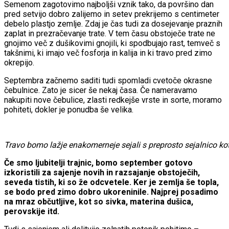
Semenom zagotovimo najboljši vznik tako, da površino dan
pred setvijo dobro zalijemo in setev prekrijemo s centimeter
debelo plastjo zemlje. Zdaj je čas tudi za dosejevanje praznih
zaplat in prezračevanje trate. V tem času obstoječe trate ne
gnojimo več z dušikovimi gnojili, ki spodbujajo rast, temveč s
takšnimi, ki imajo več fosforja in kalija in ki travo pred zimo
okrepijo.
Septembra začnemo saditi tudi spomladi cvetoče okrasne
čebulnice. Zato je sicer še nekaj časa. Če nameravamo
nakupiti nove čebulice, zlasti redkejše vrste in sorte, moramo
pohiteti, dokler je ponudba še velika.
Travo bomo lažje enakomerneje sejali s preprosto sejalnico ko
Če smo ljubitelji trajnic, bomo september gotovo
izkoristili za sajenje novih in razsajanje obstoječih,
seveda tistih, ki so že odcvetele. Ker je zemlja še topla,
se bodo pred zimo dobro ukoreninile. Najprej posadimo
na mraz občutljive, kot so sivka, materina dušica,
perovskije itd.