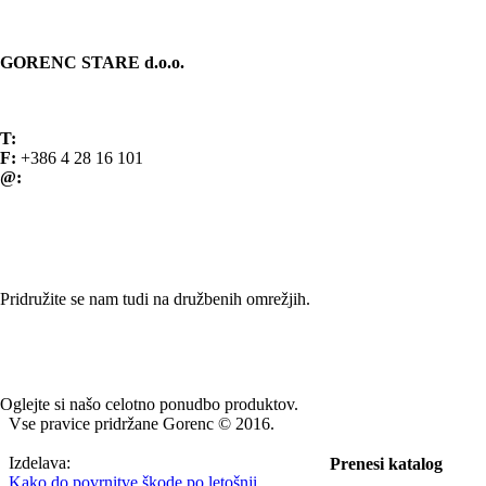
KONTAKT
GORENC STARE d.o.o.
Spodnji Brnik 81
4207 Cerklje na Gorenjskem Slovenija
T:
+386 4 28 16 100
F:
+386 4 28 16 101
@:
info@gorenc.si
Splošni pogoji poslovanja
SLEDITE NAM
Pridružite se nam tudi na družbenih omrežjih.
NAŠI IZDELKI
Oglejte si našo celotno ponudbo produktov.
Vse pravice pridržane Gorenc © 2016.
Izdelava:
Prenesi katalog
Kako do povrnitve škode po letošnji