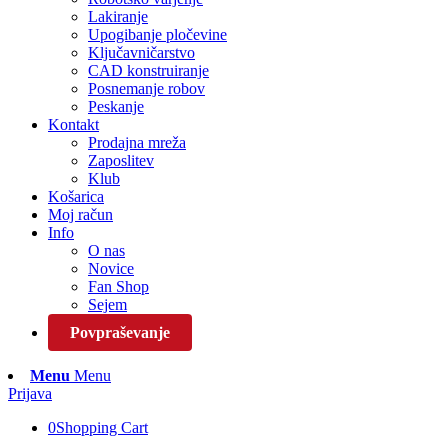
Lakiranje
Upogibanje pločevine
Ključavničarstvo
CAD konstruiranje
Posnemanje robov
Peskanje
Kontakt
Prodajna mreža
Zaposlitev
Klub
Košarica
Moj račun
Info
O nas
Novice
Fan Shop
Sejem
Povpraševanje
Menu
Menu
Prijava
0
Shopping Cart