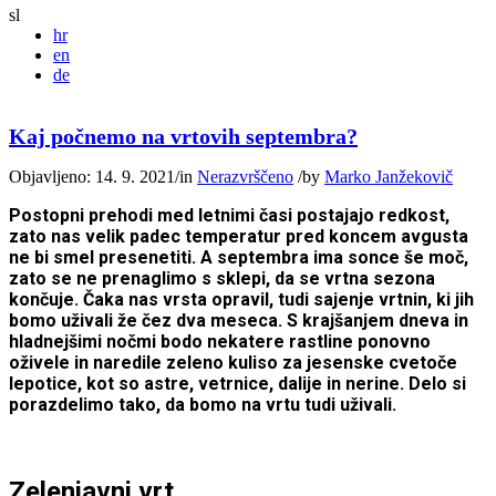
sl
hr
en
de
Kaj počnemo na vrtovih septembra?
Objavljeno: 14. 9. 2021
/
in
Nerazvrščeno
/
by
Marko Janžekovič
Postopni prehodi med letnimi časi postajajo redkost,
zato nas velik padec temperatur pred koncem avgusta
ne bi smel presenetiti. A septembra ima sonce še moč,
zato se ne prenaglimo s sklepi, da se vrtna sezona
končuje. Čaka nas vrsta opravil, tudi sajenje vrtnin, ki jih
bomo uživali že čez dva meseca. S krajšanjem dneva in
hladnejšimi nočmi bodo nekatere rastline ponovno
oživele in naredile zeleno kuliso za jesenske cvetoče
lepotice, kot so astre, vetrnice, dalije in nerine. Delo si
porazdelimo tako, da bomo na vrtu tudi uživali.
Zelenjavni vrt