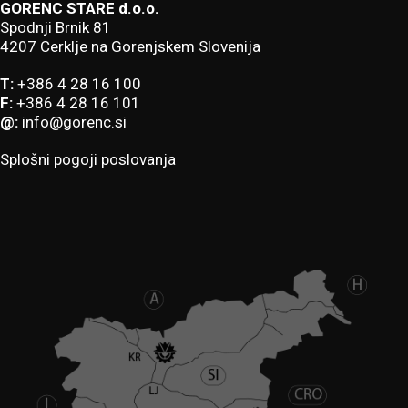
GORENC STARE d.o.o.
Spodnji Brnik 81
4207 Cerklje na Gorenjskem Slovenija
T:
+386 4 28 16 100
F:
+386 4 28 16 101
@:
info@gorenc.si
Splošni pogoji poslovanja