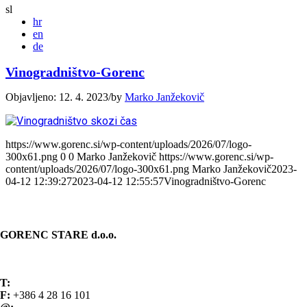
sl
hr
en
de
Vinogradništvo-Gorenc
Objavljeno: 12. 4. 2023
/
by
Marko Janžekovič
https://www.gorenc.si/wp-content/uploads/2026/07/logo-
300x61.png
0
0
Marko Janžekovič
https://www.gorenc.si/wp-
content/uploads/2026/07/logo-300x61.png
Marko Janžekovič
2023-
04-12 12:39:27
2023-04-12 12:55:57
Vinogradništvo-Gorenc
KONTAKT
GORENC STARE d.o.o.
Spodnji Brnik 81
4207 Cerklje na Gorenjskem Slovenija
T:
+386 4 28 16 100
F:
+386 4 28 16 101