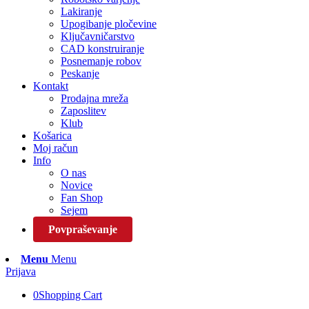
Lakiranje
Upogibanje pločevine
Ključavničarstvo
CAD konstruiranje
Posnemanje robov
Peskanje
Kontakt
Prodajna mreža
Zaposlitev
Klub
Košarica
Moj račun
Info
O nas
Novice
Fan Shop
Sejem
Povpraševanje
Menu
Menu
Prijava
0
Shopping Cart