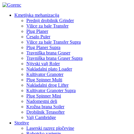
Kmetijska mehanizacija
Prednji drobilnik Grinder
Vilice za bale Transfer
Plug Planer
Česalo Puler
Vilice za bale Transfer Supra
Plug Planer Supra
Travniška brana Graser
Travniška brana Graser Supra
Njivski valj Roler
Nakladalni plato Loader
Kultivator Granoter
Plug Spinner Multi
Nakladalni drog Lifter
Kultivator Granoter Supra
Plug Spinner Mini
Nadomestni deli
Krožna brana Soiler
Drobilnik Terasofter
Valj Cambridge
Storitve
Laserski razrez pločevine
Robotsko varjenje