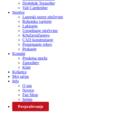
Drobilnik Terasofter
Valj Cambridge
Storitve
Laserski razrez pločevine
Robotsko varjenje
Lakiranje
Upogibanje pločevine
Ključavničarstvo
CAD konstruiranje
Posnemanje robov
Peskanje
Kontakt
Prodajna mreža
Zaposlitev
Klub
Košarica
Moj račun
Info
O nas
Novice
Fan Shop
Sejem
Povpraševanje