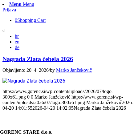
Menu
Menu
Prijava
0
Shopping Cart
sl
hr
en
de
Nagrada Zlata čebela 2026
Objavljeno: 20. 4. 2026
/
by
Marko Janžekovič
https://www.gorenc.si/wp-content/uploads/2026/07/logo-
300x61.png
0
0
Marko Janžekovič
https://www.gorenc.si/wp-
content/uploads/2026/07/logo-300x61.png
Marko Janžekovič
2026-
04-20 14:01:55
2026-04-20 14:02:05
Nagrada Zlata čebela 2026
KONTAKT
GORENC STARE d.o.o.
Spodnji Brnik 81