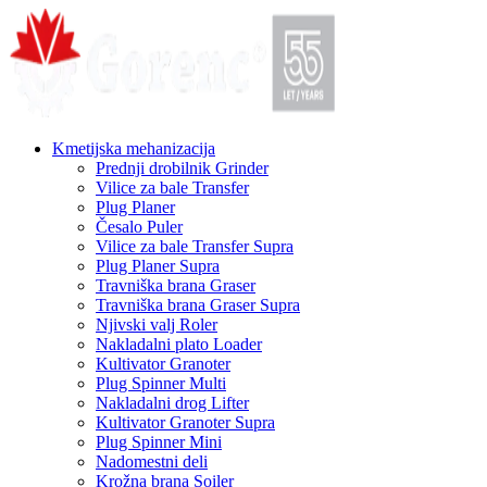
Kmetijska mehanizacija
Prednji drobilnik Grinder
Vilice za bale Transfer
Plug Planer
Česalo Puler
Vilice za bale Transfer Supra
Plug Planer Supra
Travniška brana Graser
Travniška brana Graser Supra
Njivski valj Roler
Nakladalni plato Loader
Kultivator Granoter
Plug Spinner Multi
Nakladalni drog Lifter
Kultivator Granoter Supra
Plug Spinner Mini
Nadomestni deli
Krožna brana Soiler