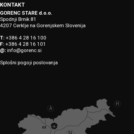
KONTAKT
GORENC STARE d.o.o.
Spodnji Brnik 81
4207 Cerklje na Gorenjskem Slovenija
T:
+386 4 28 16 100
F:
+386 4 28 16 101
@:
info@gorenc.si
Splošni pogoji poslovanja