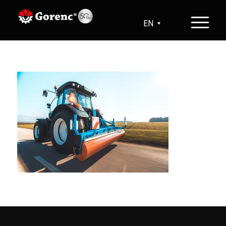
EN
SL
HR
DE