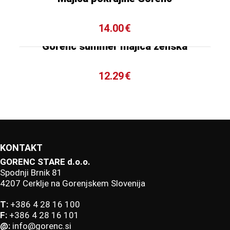
14.00
€
Gorenc summer majica ženska
12.29
€
KONTAKT
GORENC STARE d.o.o.
Spodnji Brnik 81
4207 Cerklje na Gorenjskem Slovenija
T:
+386 4 28 16 100
F:
+386 4 28 16 101
@:
info@gorenc.si