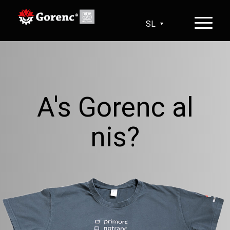
SL
HR
EN
DE
A's Gorenc al
nis?