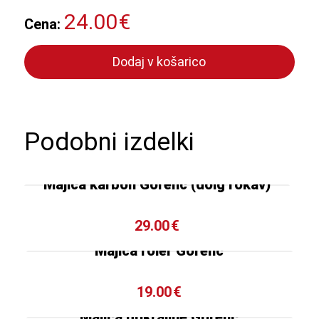
24.00
€
Cena:
Dodaj v košarico
Podobni izdelki
Majica karbon Gorenc (dolg rokav)
29.00
€
Majica roler Gorenc
19.00
€
Majica pokrajine Gorenc