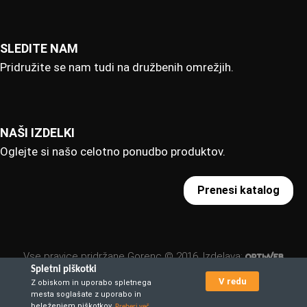
SLEDITE NAM
Pridružite se nam tudi na družbenih omrežjih.
NAŠI IZDELKI
Oglejte si našo celotno ponudbo produktov.
Prenesi katalog
Vse pravice pridržane Gorenc © 2016. Izdelava:
Spletni piškotki
V redu
Z obiskom in uporabo spletnega
mesta soglašate z uporabo in
beleženjem piškotkov.
Preberi več ...