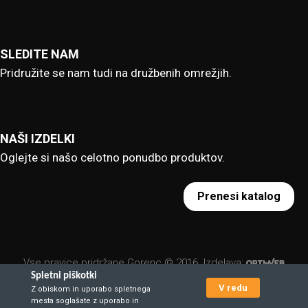
SLEDITE NAM
Pridružite se nam tudi na družbenih omrežjih.
NAŠI IZDELKI
Oglejte si našo celotno ponudbo produktov.
Prenesi katalog
Vse pravice pridržane Gorenc © 2016. Izdelava:
Spletni piškotki
V redu
Z obiskom in uporabo spletnega
mesta soglašate z uporabo in