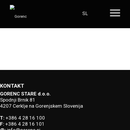
SL
HR
EN
DE
KONTAKT
GORENC STARE d.o.o.
Spodnji Brnik 81
4207 Cerklje na Gorenjskem Slovenija
T:
+386 4 28 16 100
F:
+386 4 28 16 101