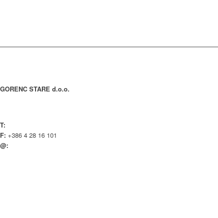
KONTAKT
GORENC STARE d.o.o.
Spodnji Brnik 81
4207 Cerklje na Gorenjskem Slovenija
T:
+386 4 28 16 100
F:
+386 4 28 16 101
@:
info@gorenc.si
Splošni pogoji poslovanja