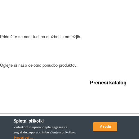
SLEDITE NAM
Pridružite se nam tudi na družbenih omrežjih.
NAŠI IZDELKI
Oglejte si našo celotno ponudbo produktov.
Prenesi katalog
Spletni piškotki
Vse pravice pridržane Gorenc © 2016. Izdelava:
V redu
Z obiskom in uporabo spletnega mesta
soglašate z uporabo in beleženjem piškotkov.
Preberi več ...