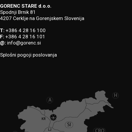
GORENC STARE d.o.o.
Spodnji Brnik 81
4207 Cerklje na Gorenjskem Slovenija
T:
+386 4 28 16 100
F:
+386 4 28 16 101
@:
info@gorenc.si
Splošni pogoji poslovanja