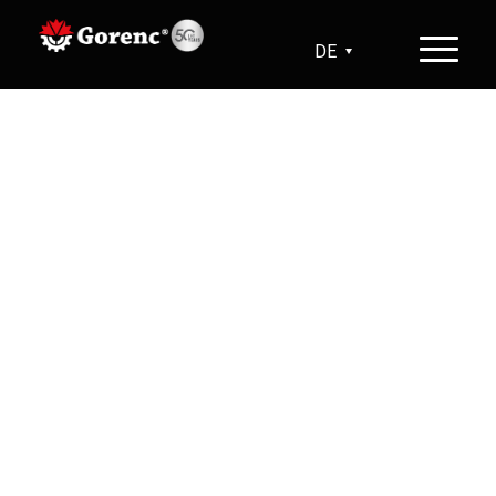
DE
SL
HR
EN
Besser, größer,
robuster… die neue
Version der
angesehenen Graser
Wiesenstriegels.
Sehen Sie sich an wie es funktioniert