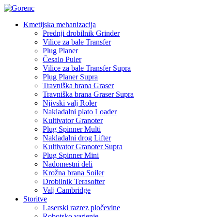
Kmetijska mehanizacija
Prednji drobilnik Grinder
Vilice za bale Transfer
Plug Planer
Česalo Puler
Vilice za bale Transfer Supra
Plug Planer Supra
Travniška brana Graser
Travniška brana Graser Supra
Njivski valj Roler
Nakladalni plato Loader
Kultivator Granoter
Plug Spinner Multi
Nakladalni drog Lifter
Kultivator Granoter Supra
Plug Spinner Mini
Nadomestni deli
Krožna brana Soiler
Drobilnik Terasofter
Valj Cambridge
Storitve
Laserski razrez pločevine
Robotsko varjenje