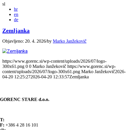
sl
hr
en
de
Zemljanka
Objavljeno: 20. 4. 2026
/
by
Marko Janžekovič
https://www.gorenc.si/wp-content/uploads/2026/07/logo-
300x61.png
0
0
Marko Janžekovič
https://www.gorenc.si/wp-
content/uploads/2026/07/logo-300x61.png
Marko Janžekovič
2026-
04-20 12:25:27
2026-04-20 12:33:57
Zemljanka
KONTAKT
GORENC STARE d.o.o.
Spodnji Brnik 81
4207 Cerklje na Gorenjskem Slovenija
T:
+386 4 28 16 100
F:
+386 4 28 16 101