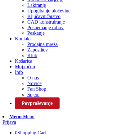
Lakiranje
Upogibanje pločevine
Ključavničarstvo
CAD konstruiranje
Posnemanje robov
Peskanje
Kontakt
Prodajna mreža
Zaposlitev
Klub
Košarica
Moj račun
Info
O nas
Novice
Fan Shop
Sejem
Povpraševanje
Menu
Menu
Prijava
0
Shopping Cart