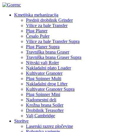
Kmetijska mehanizacija
Prednji drobilnik Grinder
Vilice za bale Transfer
Plug Planer
Česalo Puler
Vilice za bale Transfer Supra
Plug Planer Supra
Travniška brana Graser
Travniška brana Graser Supra
Njivski valj Roler
Nakladalni plato Loader
Kultivator Granoter
Plug Spinner Multi
Nakladalni drog Lifter
Kultivator Granoter Supra
Plug Spinner Mini
Nadomestni deli
Krožna brana Soiler
Drobilnik Terasofter
Valj Cambridge
Storitve
Laserski razrez pločevine
Robotsko varjenje