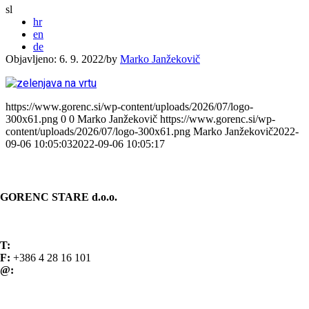
sl
hr
en
de
Objavljeno: 6. 9. 2022
/
by
Marko Janžekovič
https://www.gorenc.si/wp-content/uploads/2026/07/logo-
300x61.png
0
0
Marko Janžekovič
https://www.gorenc.si/wp-
content/uploads/2026/07/logo-300x61.png
Marko Janžekovič
2022-
09-06 10:05:03
2022-09-06 10:05:17
KONTAKT
GORENC STARE d.o.o.
Spodnji Brnik 81
4207 Cerklje na Gorenjskem Slovenija
T:
+386 4 28 16 100
F:
+386 4 28 16 101
@:
info@gorenc.si
Splošni pogoji poslovanja