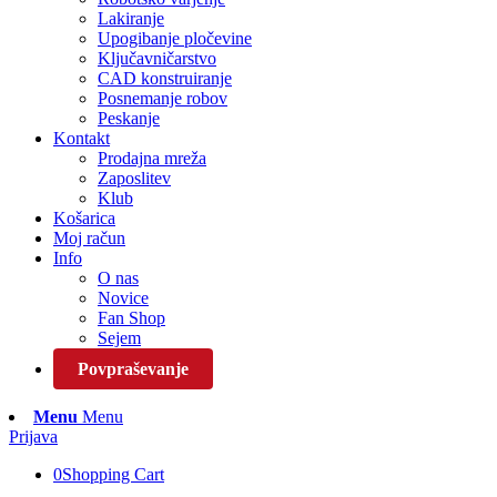
Lakiranje
Upogibanje pločevine
Ključavničarstvo
CAD konstruiranje
Posnemanje robov
Peskanje
Kontakt
Prodajna mreža
Zaposlitev
Klub
Košarica
Moj račun
Info
O nas
Novice
Fan Shop
Sejem
Povpraševanje
Menu
Menu
Prijava
0
Shopping Cart