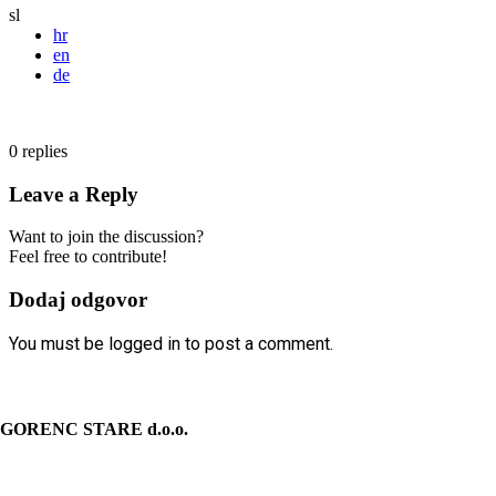
sl
hr
en
de
0
replies
Leave a Reply
Want to join the discussion?
Feel free to contribute!
Dodaj odgovor
You must be logged in to post a comment.
KONTAKT
GORENC STARE d.o.o.
Spodnji Brnik 81
4207 Cerklje na Gorenjskem Slovenija