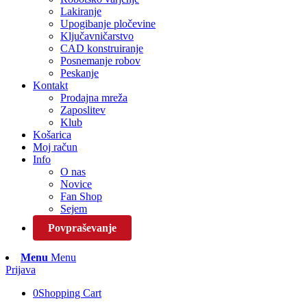
Lakiranje
Upogibanje pločevine
Ključavničarstvo
CAD konstruiranje
Posnemanje robov
Peskanje
Kontakt
Prodajna mreža
Zaposlitev
Klub
Košarica
Moj račun
Info
O nas
Novice
Fan Shop
Sejem
Povpraševanje
Menu
Menu
Prijava
0
Shopping Cart