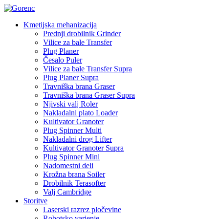
Kmetijska mehanizacija
Prednji drobilnik Grinder
Vilice za bale Transfer
Plug Planer
Česalo Puler
Vilice za bale Transfer Supra
Plug Planer Supra
Travniška brana Graser
Travniška brana Graser Supra
Njivski valj Roler
Nakladalni plato Loader
Kultivator Granoter
Plug Spinner Multi
Nakladalni drog Lifter
Kultivator Granoter Supra
Plug Spinner Mini
Nadomestni deli
Krožna brana Soiler
Drobilnik Terasofter
Valj Cambridge
Storitve
Laserski razrez pločevine
Robotsko varjenje