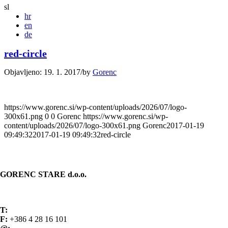
sl
hr
en
de
red-circle
Objavljeno: 19. 1. 2017
/
by
Gorenc
https://www.gorenc.si/wp-content/uploads/2026/07/logo-
300x61.png
0
0
Gorenc
https://www.gorenc.si/wp-
content/uploads/2026/07/logo-300x61.png
Gorenc
2017-01-19
09:49:32
2017-01-19 09:49:32
red-circle
KONTAKT
GORENC STARE d.o.o.
Spodnji Brnik 81
4207 Cerklje na Gorenjskem Slovenija
T:
+386 4 28 16 100
F:
+386 4 28 16 101