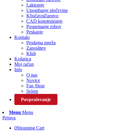
Lakiranje
Upogibanje pločevine
Ključavničarstvo
CAD konstruiranje
Posnemanje robov
Peskanje
Kontakt
Prodajna mreža
Zaposlitev
Klub
Košarica
Moj račun
Info
O nas
Novice
Fan Shop
Sejem
Povpraševanje
Menu
Menu
Prijava
0
Shopping Cart