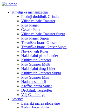
Kmetijska mehanizacija
Prednji drobilnik Grinder
Vilice za bale Transfer
Plug Planer
Česalo Puler
Vilice za bale Transfer Supra
Plug Planer Supra
Travniška brana Graser
Travniška brana Graser Supra
Njivski valj Roler
Nakladalni plato Loader
Kultivator Granoter
Plug Spinner Multi
Nakladalni drog Lifter
Kultivator Granoter Supra
Plug Spinner Mini
Nadomestni deli
Krožna brana Soiler
Drobilnik Terasofter
Valj Cambridge
Storitve
Laserski razrez pločevine
Robotsko varjenje