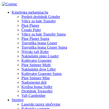
Kmetijska mehanizacija
Prednji drobilnik Grinder
Vilice za bale Transfer
Plug Planer
Česalo Puler
Vilice za bale Transfer Supra
Plug Planer Supra
Travniška brana Graser
Travniška brana Graser Supra
Njivski valj Roler
Nakladalni plato Loader
Kultivator Granoter
Plug Spinner Multi
Nakladalni drog Lifter
Kultivator Granoter Supra
Plug Spinner Mini
Nadomestni deli
Krožna brana Soiler
Drobilnik Terasofter
Valj Cambridge
Storitve
Laserski razrez pločevine
Robotsko varjenje