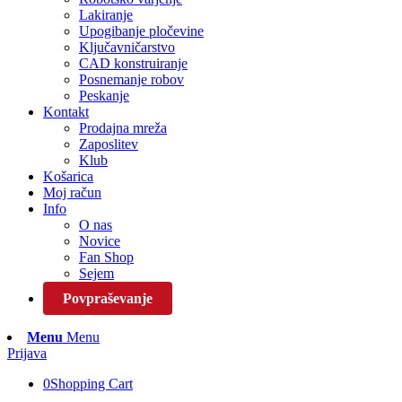
Lakiranje
Upogibanje pločevine
Ključavničarstvo
CAD konstruiranje
Posnemanje robov
Peskanje
Kontakt
Prodajna mreža
Zaposlitev
Klub
Košarica
Moj račun
Info
O nas
Novice
Fan Shop
Sejem
Povpraševanje
Menu
Menu
Prijava
0
Shopping Cart