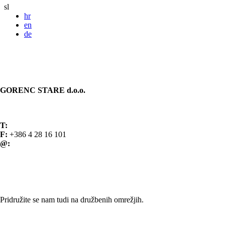
sl
hr
en
de
KONTAKT
GORENC STARE d.o.o.
Spodnji Brnik 81
4207 Cerklje na Gorenjskem Slovenija
T:
+386 4 28 16 100
F:
+386 4 28 16 101
@:
info@gorenc.si
Splošni pogoji poslovanja
SLEDITE NAM
Pridružite se nam tudi na družbenih omrežjih.