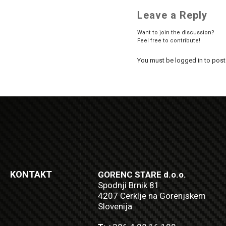
Leave a Reply
Want to join the discussion?
Feel free to contribute!
You must be logged in to pos
KONTAKT
GORENC STARE d.o.o.
Spodnji Brnik 81
4207 Cerklje na Gorenjskem
Slovenija