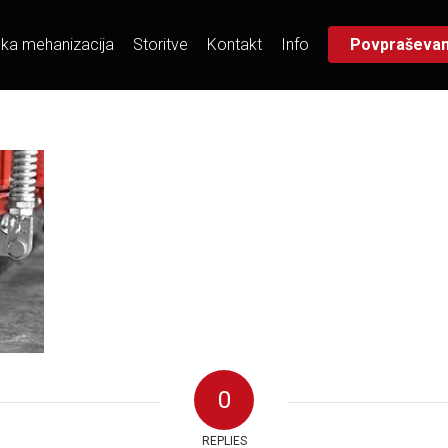
ska mehanizacija
Storitve
Kontakt
Info
Povpraševan
0
REPLIES