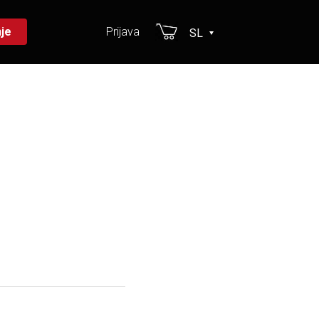
je
Prijava
SL
HR
EN
DE