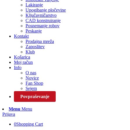
Lakiranje
Upogibanje pločevine
Ključavničarstvo
CAD konstruiranje
Posnemanje robov
Peskanje
Kontakt
Prodajna mreža
Zaposlitev
Klub
Košarica
Moj račun
Info
O nas
Novice
Fan Shop
Sejem
Povpraševanje
Menu
Menu
Prijava
0
Shopping Cart