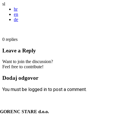
sl
hr
en
de
0
replies
Leave a Reply
Want to join the discussion?
Feel free to contribute!
Dodaj odgovor
You must be logged in to post a comment.
KONTAKT
GORENC STARE d.o.o.
Spodnji Brnik 81
4207 Cerklje na Gorenjskem Slovenija