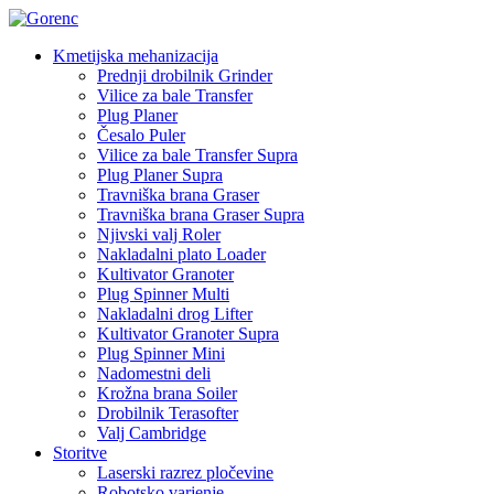
Kmetijska mehanizacija
Prednji drobilnik Grinder
Vilice za bale Transfer
Plug Planer
Česalo Puler
Vilice za bale Transfer Supra
Plug Planer Supra
Travniška brana Graser
Travniška brana Graser Supra
Njivski valj Roler
Nakladalni plato Loader
Kultivator Granoter
Plug Spinner Multi
Nakladalni drog Lifter
Kultivator Granoter Supra
Plug Spinner Mini
Nadomestni deli
Krožna brana Soiler
Drobilnik Terasofter
Valj Cambridge
Storitve
Laserski razrez pločevine
Robotsko varjenje