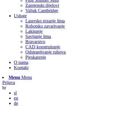
Plug Spinner Mini
Zamjenski dijelovi
Valjak Cambridge
Usluge
Lasersko rezanje lima
Robotsko zavarivanje
Lakiranje
Savijanje lima
Bravarstvo
CAD konstruiranje
Odstranjivanje rubova
Pjeskarenje
O nama
Kontakt
Menu
Menu
Prijava
hr
sl
en
de
KONTAKT