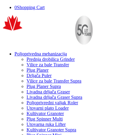
0
Shopping Cart
Poljoprivedna mehanizacija
Prednja drobilica Grinder
Vilice za bale Transfer
Plug Planer
Drljača Puler
Vilice za bale Transfer Supra
Plug Planer Supra
Livadna drljača Graser
Livadna drljača Graser Supra
Poljoprivredni valjak Roler
Utovarni plato Loader
Kultivator Granoter
Plug Spinner Multi
Utovarna ruka Lifter
Kultivator Granoter Supra