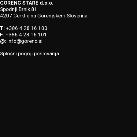
GORENC STARE d.o.o.
Spodnji Brnik 81
4207 Cerklje na Gorenjskem Slovenija
T:
+386 4 28 16 100
F:
+386 4 28 16 101
@:
info@gorenc.si
Splošni pogoji poslovanja