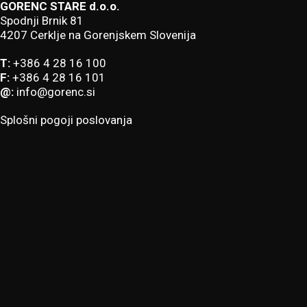
GORENC STARE d.o.o.
Spodnji Brnik 81
4207 Cerklje na Gorenjskem Slovenija
T:
+386 4 28 16 100
F:
+386 4 28 16 101
@:
info@gorenc.si
Splošni pogoji poslovanja