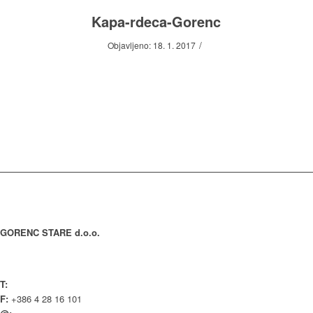
Kapa-rdeca-Gorenc
/
Objavljeno: 18. 1. 2017
KONTAKT
GORENC STARE d.o.o.
Spodnji Brnik 81
4207 Cerklje na Gorenjskem Slovenija
T:
+386 4 28 16 100
F:
+386 4 28 16 101