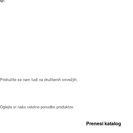
@:
info@gorenc.si
Splošni pogoji poslovanja
SLEDITE NAM
Pridružite se nam tudi na družbenih omrežjih.
NAŠI IZDELKI
Oglejte si našo celotno ponudbo produktov.
Prenesi katalog